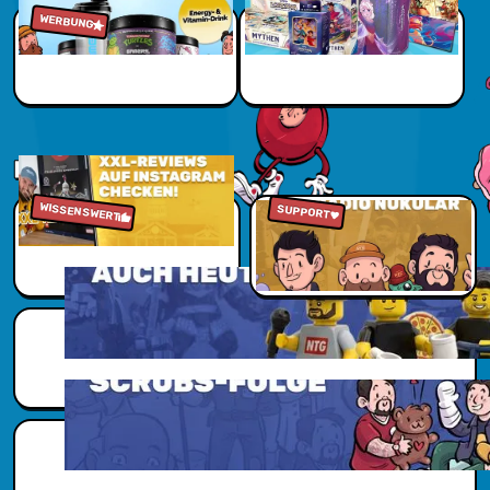
Gamersonly - Jetzt Sparen
WERBUNG
Jetzt sparen
NUKUVERSUM
WISSENSWERT
Zu den Reviews
Jetzt reinhören
SUPPORT
Scubs Zusatzwissen
Scubs Zusatzwissen