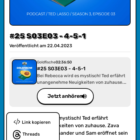
#25 S03E03 - 4-5-1
Veröffentlicht am
22
.
04
.
2023
Goldfische
02:36:50
#25 S03E03 - 4-5-1
Bei Rebecca wird es mystisch! Ted erfährt
unangenehme Neuigkeiten von zuhause.
Zava wirbelt alles durcheinander und Sam
eröffnet sein Restaurant.
Jetzt anhören
Bei Rebecca wird es mystisch! Ted erfährt
Link kopieren
unangenehme Neuigkeiten von zuhause. Zava
wirbelt alles durcheinander und Sam eröffnet sein
Threads