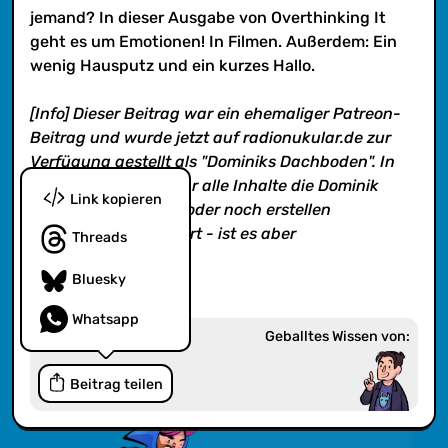
nicht. Viel Spaß!
jemand? In dieser Ausgabe von Overthinking It
geht es um Emotionen! In Filmen. Außerdem: Ein
wenig Hausputz und ein kurzes Hallo.
[Info] Dieser Beitrag war ein ehemaliger Patreon-
Beitrag und wurde jetzt auf radionukular.de zur
Verfügung gestellt als "Dominiks Dachboden". In
diesem Feed findet ihr alle Inhalte die Dominik
Link kopieren
alleine erstellte und/oder noch erstellen
wird. Klingt kompliziert - ist es aber
Threads
nicht. Viel Spaß!
Bluesky
Whatsapp
Geballtes Wissen von:
Beitrag teilen