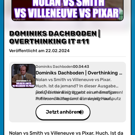
DOMINIKS DACHBODEN |
OVERTHINKING IT #11
Veröffentlicht am
22
.
02
.
2024
Dominiks Dachboden
00:34:43
Dominiks Dachboden | Overthinking It
#11
Nolan vs Smith vs Villeneuve vs Pixar.
Huch. Ist da jemand? In dieser Ausgabe
von Overthinking It geht es um Emotionen!
[Info] Dieser Beitrag war ein ehemaliger
In Filmen. Außerdem: Ein wenig Hausputz
Patreon-Beitrag und wurde jetzt auf
und ein kurzes Hallo.
radionukular.de zur Verfügung gestellt als
"Dominiks Dachboden". In diesem Feed
Jetzt anhören
findet ihr alle Inhalte die Dominik alleine
erstellte und/oder noch erstellen
wird. Klingt kompliziert - ist es aber
Nolan vs Smith vs Villeneuve vs Pixar. Huch. Ist da