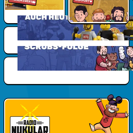
WISSENSWERT
Zu den Reviews
Jetzt reinhören
SUPPORT
Scubs Zusatzwissen
Scubs Zusatzwissen