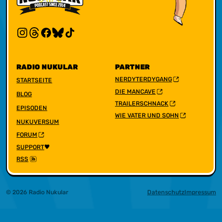
RADIO NUKULAR
PARTNER
NERDYTERDYGANG
STARTSEITE
DIE MANCAVE
BLOG
TRAILERSCHNACK
EPISODEN
WIE VATER UND SOHN
NUKUVERSUM
FORUM
SUPPORT
RSS
© 2026 Radio Nukular
Datenschutz
Impressum